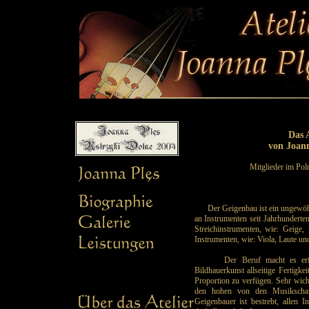
Das 
von Joan
Mitglieder im Pol
Der Geigenbau ist ein ungewöhnl
an Instrumenten seit Jahrhunderte
Streichinstrumenten, wie: Geige,
Instrumenten, wie: Viola, Laute und
Der Beruf macht es erforder
Bildhauerkunst allseitige Fertigk
Proportion zu verfügen. Sehr wic
den hohen von den Musikschaff
Geigenbauer ist bestrebt, allen 