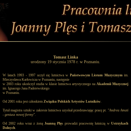
Tomasz Linka
urodzony 19 stycznia 1978 r. w Poznaniu.
W latach 1993 - 1997 uczył się lutnictwa w
Państwowym Liceum Muzycznym
im.
Mieczysława Karłowicza w Poznaniu, następnie
w 2003 roku ukończył studia w klasie lutnictwa artystycznego na
Akademii Muzycznej
im. Ignacego Jana Paderewskiego
w Poznaniu.
Od 2001 roku jest członkiem
Związku Polskich Artystów Lutników
.
Tytuł magistra sztuki w zakresie lutnictwa uzyskał przedstawiając pracę pt.
"Andrea Amati
- geniusz nowej formy"
.
Od 2002 roku wraz z żoną
Joanną Plęs
prowadzi pracownię lutniczą w
Ustrzykach
Dolnych
.